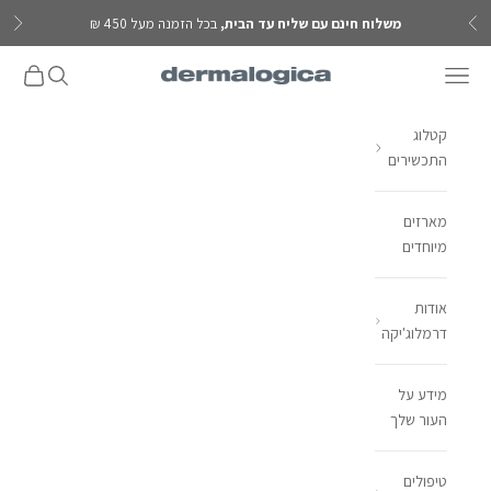
ילוג לתוכן
משלוח חינם עם שליח עד הבית,
בכל הזמנה מעל 450 ₪
הקודם
הבא
פתח תפריט ניווט
פתח חיפוש
פתח עגל
Dermalogica IL
קטלוג
התכשירים
מארזים
מיוחדים
אודות
דרמלוג'יקה
מידע על
העור שלך
טיפולים