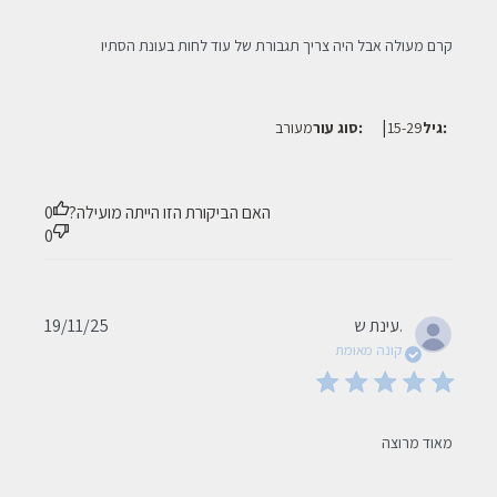
read more about review content קרם מעולה אבל היה צריך
קרם מעולה אבל היה צריך תגבורת של עוד לחות בעונת הסתיו
תגבורת של
|
גיל:
15-29
סוג עור:
מעורב
האם הביקורת הזו הייתה מועילה?
0
0
Published
עינת ש.
19/11/25
date
קונה מאומת
read more about review content
מאוד מרוצה