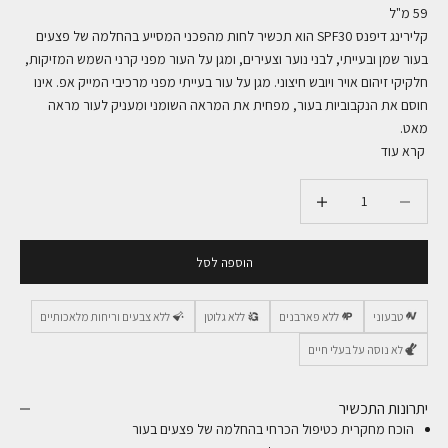
59 מ"ל
קלירינג דיפנס SPF30 הוא תכשיר לחות מהפכני המסייע בהחלמה של פצעים
בעור שמן ובעייתי,
לבני נוער וצעירים, ומגן על העור מפני קרני השמש המזיקות,
חלקיקי זיהום אויר ויובש חיצוני. מגן על עור בעייתי מפני מרכיבי המייק אפ. אינו
חוסם את הנקבוביות בעור, מפחית את המראה השומני ומעניק לעור מראה
מאט.
קרא עוד
הקטנת הכמות
הקטנת הכמות
הוספה לסל
טבעוני
ללא פארבנים
ללא גלוטן
ללא צבעים וריחות מלאכותיים
לא נוסה על בעלי חיים
יתרונות התכשיר
הוכח מחקרית כטיפול הכרחי בהחלמה של פצעים בעור