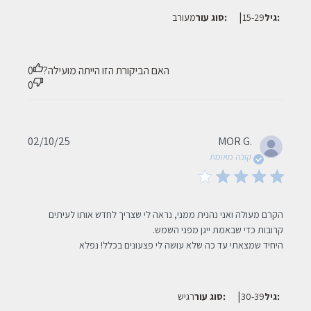
|
גיל:
15-29
סוג עור:
מעורב
האם הביקורת הזו הייתה מועילה?
0
0
Published
02/10/25
MOR G.
date
קונה מאומת
read more about review content הקרם מעולה ואני נהנית ממני,
הקרם מעולה ואני נהנית ממני, נראה לי שצריך לחדש אותו לעיתים 
נראה
היחיד שמצאתי עד כה שלא עושה לי פצעונים בכלל! נפלא
|
גיל:
30-39
סוג עור:
רגיש