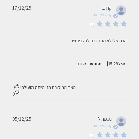
Published
קרן ב.
17/12/25
date
קונה מאומת
read more about review content
הבת שלי לא מתמכרת לזה בינתיים
|
גיל:
15-29
סוג עור:
מעורב
האם הביקורת הזו הייתה מועילה?
0
0
Published
נעמה ל.
05/12/25
date
קונה מאומת