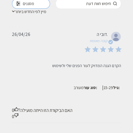
מסננים
מיין לפי:
החדש ביותר
Published
דובי ה.
26/04/26
date
קונה מאומת
read more about review content הקרם הגנה המדויק לעור הפנים
הקרם הגנה המדויק לעור הפנים שלי ולשימוש
שלי
|
גיל:
15-29
סוג עור:
מעורב
האם הביקורת הזו הייתה מועילה?
0
0