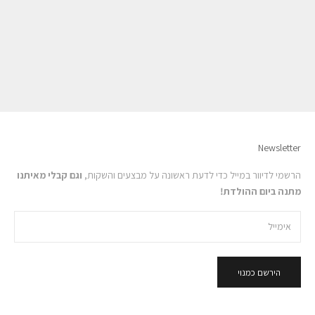
מולטי ויטמין תרמופוליאנט
פילינג גרגירים מתחמם להחלקה של
העור
מחיר מבצע
₪338
Newsletter
הרשמי לדיוור במייל כדי לדעת ראשונה על מבצעים והשקות,
וגם קבלי מאיתנו
מתנה ביום ההולדת!
הירשם כמנוי