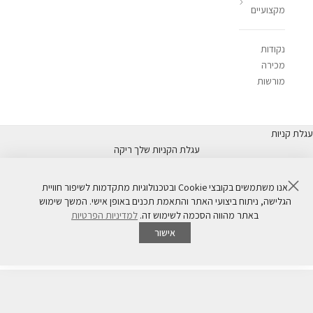
מקצועיים
נקודות
מכירה
מורשות
עגלת קניות
עגלת הקניות שלך ריקה
סגור
אנו משתמשים בקובצי Cookie ובטכנולוגיות מתקדמות לשיפור חוויית
MultiVitamin power
הגלישה, ניתוח ביצועי האתר והתאמת תכנים באופן אישי. המשך שימוש
באתר מהווה הסכמה לשימוש זה.
למדיניות הפרטיות
Concentrated multivitamin formulas that smooth, strengthen, and
אישור
rescue stressed skin.
NEW