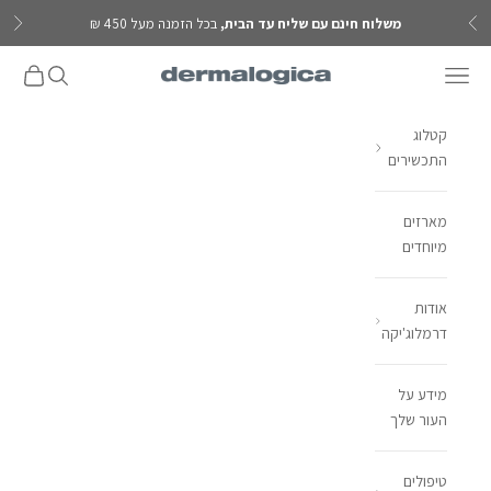
ילוג לתוכן
משלוח חינם עם שליח עד הבית,
בכל הזמנה מעל 450 ₪
הקודם
הבא
פתח תפריט ניווט
פתח חיפוש
פתח עגל
Dermalogica IL
קטלוג
התכשירים
מארזים
מיוחדים
אודות
דרמלוג'יקה
מידע על
העור שלך
טיפולים