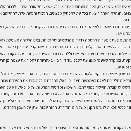
. הנהלת האתר רשאית בכל עת להפסיק מבצעים, הטבות והנחות אלה, להחליפם או
ת על כך
.
ל הקניות, החברה שומרת לעצמה את הזכות להעביר תזכורת ללקוחה אודות הסל הנטוש, ב
דעת
SMS
.
אתר, מוצעת אפשרות הרשמה לדיוורים הרשמיים של האתר. באם הלקוחה מעוניינת להס
יא יכולה לעשות זאת בקלות דרך הלינק בתחתית הדיוור שהתקבל. יש לציין כי ישנן רשימ
נשלחת לגבי חידושים באתר והשנייה כוללת עדכונים אישיים ללקוחה – על הלקוחה לשים
, ובמקרה שאיננה מעוניינת לקבל עוד דיוורים – באחריותה להסיר את עצמה מן הרש
.
unsubsc
ות חשבון פייפאל תתבקש הלקוחה להזין את פרטי חשבונה הקיים באתר פייפאל, או תוכל 
החליטה הלקוחה לשלם באמצעות חשבון פייפאל, החברה תוכל לגבות את התשלום עבור 
השימוש וקבלת האישור כפוף לתנאי השימוש ומדיניות הפרטיות של פייפאל, ולא של הא
קיימת אפשרות ללקוחה לבצע הזמנה באתר ללא הרשמה. עם זאת, במידה והלקוחה ב
ר את ההזמנה – על מנת שיתאפשר לרשום קרדיט לזכותה, יווצר חשבון זמני אליו יוזן ה
ר כספי וזכאית לו ע”פ תקנון משלוחים והחזרות, החזר שכזה יינתן על חשבון הקרדיט
.
ל הלקוחות נעשה אל מקומות שנמצאים באיזורי הכיסוי של שירותי השליחים של דרמלוג׳