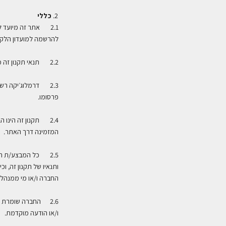
כללי
2.1 אתר זה מיועד ל
להרשמה למועדון הלקו
2.2 תנאי תקנון זה מנוסחים בלשון זכר יחיד, אולם הכוונה היא לשני המינים כאחד
2.3 דרמלוג׳יקה רש
פרסומו
.
2.4 תקנון זה הינו 
המזמינה דרך האתר
.
2.5 כל המבצע/ת הזמ
ותנאיו של תקנון זה, ו
החברה ו/או מי ממנהליה
2.6 החברה שומרת 
ו/או הודעה מוקדמת.