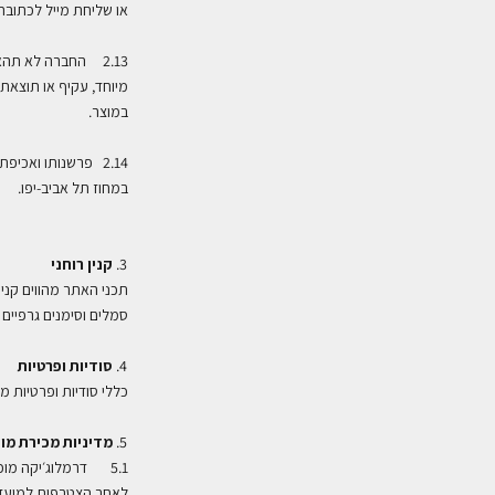
או שליחת מייל לכתובת
2.13 החברה לא תהא
מיוחד, עקיף או תוצאת
במוצר
.
2.14
פרשנותו ואכיפתו
במחוז תל אביב-יפו
.
קנין רוחני
תכני האתר מהווים קניי
סמלים וסימנים גרפיים
סודיות ופרטיות
כללי סודיות ופרטיות מ
מדיניות מכירת מו
5.1 דרמלוג׳יקה מו
לאחר הצטרפות למועדון