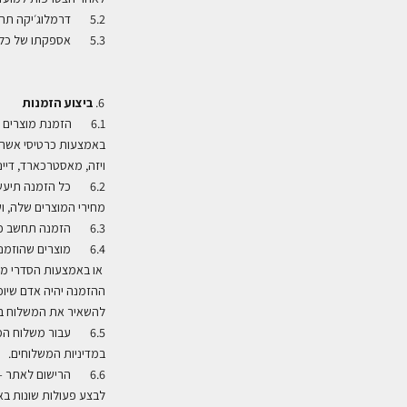
5.2 דרמלוג׳יקה תהיה רשאית להגביל את כמות המוצרים הנמכרת ללקוח יחיד, וזאת לפי שיקול דעתה הבלעדי
5.3 אספקתו של כל מוצר ממגוון המוצרים המוצע למכירה על ידי דרמלוג׳יקה מותנית בזמינותו של המוצר בעת ביצוע ההזמנה
ביצוע הזמנות
6.1 הזמנת מוצרים
באמצעות כרטיסי אשרא
ויזה, מאסטרכארד, דיי
6.2 כל הזמנה תיעש
מחירי המוצרים שלה, וש
6.3 הזמנה תחשב כהזמנה מחייבת רק לאחר שניתן אישור של ההזמנה על ידי דרמלוג׳יקה בגמר הליך ההזמנה
או באמצעות הסדרי מסי
ההזמנה יהיה אדם שיו
להשאיר את המשלוח במי
6.5 עבור משלוח המ
במדיניות המשלוחים
.
6.6 הרישום לאתר 
לבצע פעולות שונות באת