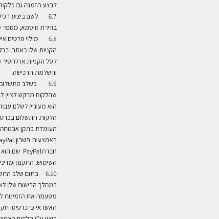
לבצע הזמנה גם כלקוח 
6.7 לשם ביצוע רכי
בחירת סיסמא; מספר ט
6.8 מילוי פרטים אי
הקניות שלו באתר. בכל
לסל הקניות או להסיר 
והשלמת הרכישה
.
6.9
בשלב התשלום י
שהלקוח מבקש לציין לגב
הוא מעוניין לשלם עבו
הלקוח. התשלום בכרט
העומדת בתקן אבטחה
באמצעות חשבון
PayPal
חברת
PayPal
שם הוא 
השימוש, התקנון ומדינ
6.10 בתום שלב הת
במהלך הרישום שלו לאת
מטעמה את הזמינות לא
האשראי כי כרטיסו תקף
בוצע ע”י הלקוח באמצע