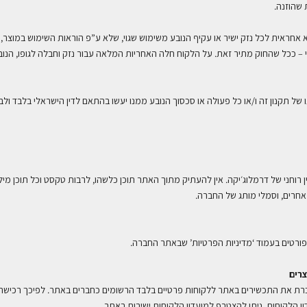
 שהוזנה
.
 אחראית לכל נזק ישיר או עקיף הנובע משימוש שגוי, שלא ע”פ הוראות השימוש במוצר, 
י – ככל שהחוק מתיר זאת. על הלקוח חלה האחריות המלאה עבור נזק וחבלה לגופו, הנוב
 של תקנון זה ו/או כל פעולה או סכסוך הנובע ממנו יעשו בהתאם לדין הישראלי בלבד 
ן רוחני של דרמלוג׳יקה. אין להעתיק מתוך האתר תוכן כלשהו, לרבות טקסט וכל תוכן מילול
 אחרים, וסמלי מותג של החברה
.
פורטים בעמוד
‘מדיניות הפרטיות’
שבאתר החברה
.
צרים
כרת את התכשירים באתר ללקוחות פרטיים בלבד הרשומים כחברים באתר. לפיכך רכי
 הלקוחות. ניתן להצטרף למועדון הלקוחות ישירות באתר
.