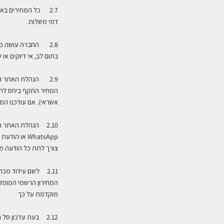
2.7
כל המחירים באת
דמי משלוח
.
2.8 החברה עושה ככל
בתום לב, אי דיוקים או
2.9 הנהלת האתר ר
המחיר התקף ביחס לה
אשראי). אם עודכנו המ
2.10 הנהלת האתר רשאית להציע מבצעים, הטבות והנחות באתר או בכל אמצעי תקשורת אחר – לרבות טלפון, דואר אלקטרוני
WhatsApp
או הודעת
SMS
צורך לתת כל הודעה מ
2.11 לשם עידוד מ
המחירון הרשמי המומל
מוקדמת על כך
2.12 בעת עדכון סל הקניות, החברה שומרת לעצמה את הזכות להעביר תזכורת ללקוחה אודות הסל הנטוש, באמצעות הודעת