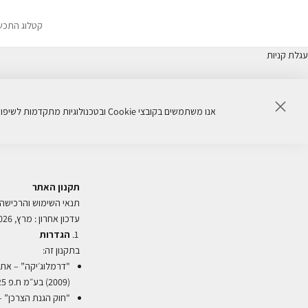
קטלוג התכש
עגלת קניות
סגור
אנו משתמשים בקובצי Cookie ובטכנולוגיות מתקדמות לשיפור חוויית הגלישה, ניתוח ביצועי האתר והתאמת תכנים באופן אישי. המשך שימוש באתר מהווה הסכמה לשימוש זה.
תקנון האתר
תנאי השימוש והרכישה
עדכון אחרון : מרץ, 2026
הגדרות
בתקנון זה
:
"דרמלוג׳יקה” – אתר
(2009) בע״מ ח.פ 514333525, היבואנית הרשמית דרמלוג׳יקה העולמית בישראל
"חוק הגנת הצרכן” – חוק הגנת 