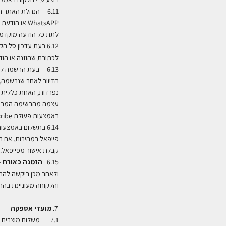
6.11 הנהלת האתר רשאית להציע מבצעים, הטבות והנחות באתר או בכל אמצעי תקשורת אחר – לרבות טלפון, דואר אלקטרוני
WhatsAPP
או הודעת
SMS
לתת כל הודעה מוקדמ
6.12 בעת עדכון ס
לכתובת שהוזנה
או הו
6.13 בעת הרשמה ל
הדיוור לאחר שנרשמה, ה
נפרדות
,
האחת כללית ה
עצמה מהרשימה המבוקשת
באמצעות פעולת
ribe
6.14 בתשלום באמצע
פייפאל במהירות. אם 
קבלת אישור מפייפאל. 
6.15
הזמנה כאורח
–
ולאחר מכן ביקשה להחזי
והלקוחה מעוניינת בהחז
מועדי אספקה
7.1 משלוח מוצרים א