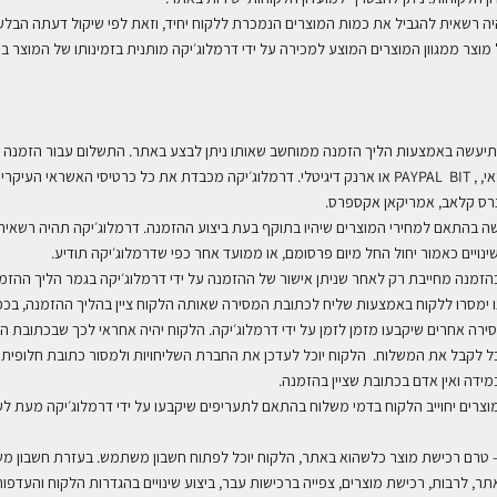
 תיעשה באמצעות הליך הזמנה ממוחשב שאותו ניתן לבצע באתר. התשלום עבור הזמנה
י
,
, PAYPAL
BIT
או ארנק דיגיטלי. דרמלוג׳יקה מכבדת את כל כרטיסי האשראי העיקריי
נרס קלאב, אמריקאן אקספרס.
ה בהתאם למחירי המוצרים שיהיו בתוקף בעת ביצוע ההזמנה. דרמלוג׳יקה תהיה רשאי
ינויים כאמור יחול החל מיום פרסומם, או ממועד אחר כפי שדרמלוג׳יקה תודיע
.
רה אחרים שיקבעו מזמן לזמן על ידי דרמלוג׳יקה. הלקוח יהיה אחראי לכך שבכתובת המ
כל לקבל את המשלוח
.
הלקוח יוכל לעדכן את החברת השליחויות ולמסור כתובת חלופית א
דה ואין אדם בכתובת שציין בהזמנה.
וצרים יחוייב הלקוח בדמי משלוח בהתאם לתעריפים שיקבעו על ידי דרמלוג׳יקה מעת ל
– טרם רכישת מוצר כלשהוא באתר, הלקוח יוכל לפתוח חשבון משתמש. בעזרת חשבון 
ר, לרבות, רכישת מוצרים, צפייה ברכישות עבר, ביצוע שינויים בהגדרות הלקוח והעדפותיו