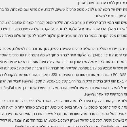
מזדמן ללא רישום ופתיחת חשבון.
שה יהיה על המשתמש למלא טופס פרטים אישיים, לרבות: שם פרטי ושם משפחה; כתובת 
לפון; כתובת למשלוח
.
שיים הוא תנאי קודם לרכישת מוצרים באתר. הלקוח מוזמן לבחור מוצרים אותם ברצונו לר
 שלב במהלך הרכישה באתר יכול הלקוח לגשת לסל הקניות שלו ולצפות במוצרים שצבר, 
מוצרים מסל הקניות. בגמר בחירת המוצרים יוזמן הלקוח לעבור למסך התשלום באתר לש
יתכן ויידרש מהלקוח להשלים פרטים אישיים נוספים, כגון: שם וכתובת למשלוח, מספר ט
י הזמנה זו וכו’. כמו-כן, על הלקוח יהיה לבחור מתוך רשימה נתונה את סוג כרטיס האש
ר הזמנתו. חשוב לציין שמטעמי ביטחון החברה המפעילה אינה שומרת במאגריה את פרטי
יס אשראי מבוצע בפועל במערכת הסליקה של חברת
HYP
(חברת הסליקה באינטרנט המ
PCI-DSS
מוגנת בתקשורת מאובטחת ומוצפנת
SSL.
בנוסף, האתר מאפשר ללקוח לבצע 
באם הוא קיים ברשות הלקוח. בחירה בתשלום באמצעות חשבון
PayPal
תוביל את הלק
יוכל להשלים את מסירת הפרטים ולאשר את התשלום. ביצוע תשלום דרך אתר
PayPal
הי
יות הפרטיות של אתר
PayPal.
שלום ינפיק האתר ללקוח אישור להזמנה אותה ביצע, אשר תשלח ללקוח לכתובת הדואר 
ר. אישור להזמנה מונפק ע”י האתר באופן אוטומטי. רק בשלב מאוחר יותר מוודאת הח
ספקה של המוצרים שבהזמנה ומוודאת שהתקבל אישור מחברת האשראי שהנפיקה עבו
 בישראל ושניתן לסלקו בישראל ושניתן לשלם באמצעותו עבור ההזמנה שבנדון, או לחילו
ות חשבון
PayPal
שהתקבל בחברה המפעילה אישור תשלום מחברת
PayPal.