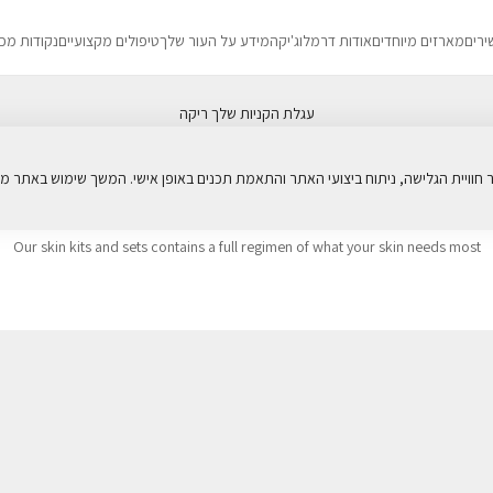
ירים
מארזים מיוחדים
אודות דרמלוג'יקה
מידע על העור שלך
טיפולים מקצועיים
נקודות מכ
עגלת הקניות שלך ריקה
מארזים מיוחדים skin sets
Our skin kits and sets contains a full regimen of what your skin needs most
ONLINE EXCLUSIVE
5% הנחה