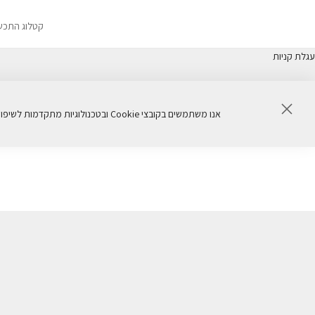
קטלוג התכש
עגלת קניות
סגור
אנו משתמשים בקובצי Cookie ובטכנולוגיות מתקדמות לשיפור חוויית הגלישה, ניתוח ביצועי האתר והתאמת תכנים באופן אישי. המשך שימוש באתר מהווה הסכמה לשימוש זה.
דף הבית
חנות
מארזים מיוחדים SKIN SETS
NEW
NEW
25% הנחה