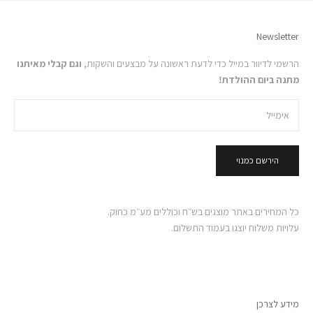
Newsletter
הרשמי לדיוור במייל כדי לדעת ראשונה על מבצעים והשקות,
וגם קבלי מאיתנו
מתנה ביום ההולדת!
הירשם כמנוי
כל המחירים באתר מוצגים בש״ח וכוללים מע״מ כחוק.
עלויות משלוח יוצגו בעמוד התשלום.
מידע לצרכן