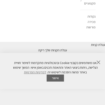
מקצועיים
נקודות
מכירה
מורשות
עגלת קניות
עגלת הקניות שלך ריקה
סגור
אנו משתמשים בקובצי Cookie ובטכנולוגיות מתקדמות לשיפור חוויית
גוף Body Care
הגלישה, ניתוח ביצועי האתר והתאמת תכנים באופן אישי. המשך שימוש
באתר מהווה הסכמה לשימוש זה.
למדיניות הפרטיות
Mindful body care for healthy skin
אישור
מבצע 1+1
NEW