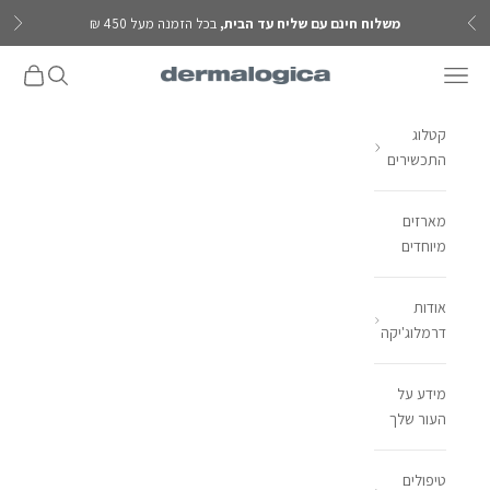
ילוג לתוכן
משלוח חינם עם שליח עד הבית,
בכל הזמנה מעל 450 ₪
הקודם
הבא
פתח תפריט ניווט
פתח חיפוש
פתח עגל
Dermalogica IL
קטלוג
התכשירים
מארזים
מיוחדים
אודות
דרמלוג'יקה
מידע על
העור שלך
טיפולים