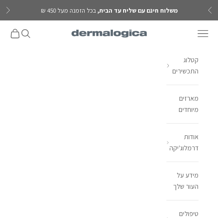
ילוג לתוכן
משלוח חינם עם שליח עד הבית,
בכל הזמנה מעל 450 ₪
הקודם
הבא
פתח תפריט ניווט
פתח חיפוש
פתח עגל
Dermalogica IL
קטלוג
התכשירים
מארזים
מיוחדים
אודות
דרמלוג'יקה
מידע על
העור שלך
טיפולים