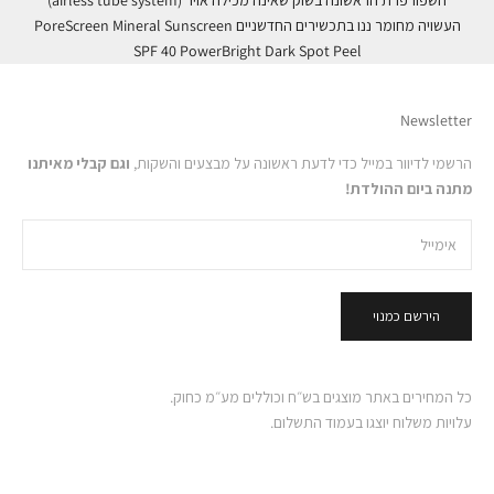
השפורפרת הראשונה בשוק שאינה מכילה אויר (airless tube system)
העשויה מחומר ננו בתכשירים החדשניים PoreScreen Mineral Sunscreen
SPF 40 PowerBright Dark Spot Peel
Newsletter
הרשמי לדיוור במייל כדי לדעת ראשונה על מבצעים והשקות,
וגם קבלי מאיתנו
מתנה ביום ההולדת!
הירשם כמנוי
כל המחירים באתר מוצגים בש״ח וכוללים מע״מ כחוק.
עלויות משלוח יוצגו בעמוד התשלום.