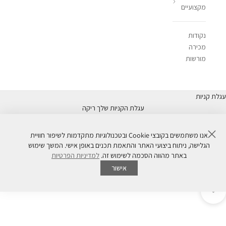
מקצועיים
נקודות
מכירה
מורשות
עגלת קניות
עגלת הקניות שלך ריקה
סגור
אנו משתמשים בקובצי Cookie ובטכנולוגיות מתקדמות לשיפור חוויית
הגלישה, ניתוח ביצועי האתר והתאמת תכנים באופן אישי. המשך שימוש
our commitment to sustainability - המחוייבות שלנו לקיימות
באתר מהווה הסכמה לשימוש זה.
למדיניות הפרטיות
הבחירות שאנו עושים מדי יום קשורות ישירות לבריאות כדור הארץ שלנו. כמותג
אישור
גלובלי, אנו מודעים היטב להשפעה שיכולה להיות לפעולות שלנו על הסביבה,
ביטול השתקת וידאו
ולכן אנו מחויבים ליוזמה חדשה ושאפתנית של
Healthy Skin, Healthy
נווט לפרק הבא
Planet.