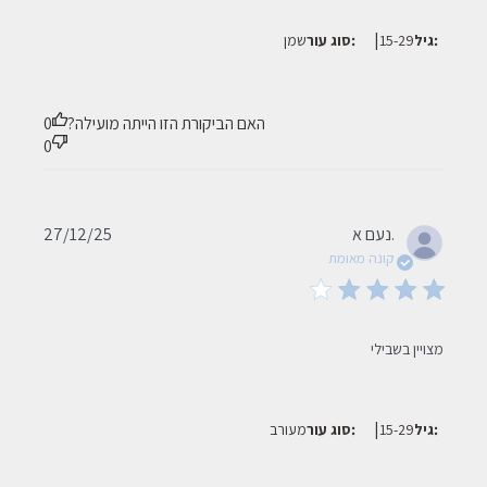
|
גיל:
15-29
סוג עור:
שמן
האם הביקורת הזו הייתה מועילה?
0
0
Published
נעם א.
27/12/25
date
קונה מאומת
read more about review content
מצויין בשבילי
|
גיל:
15-29
סוג עור:
מעורב