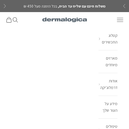
ילוג לתוכן
משלוח חינם עם שליח עד הבית,
בכל הזמנה מעל 450 ₪
הקודם
הבא
פתח תפריט ניווט
פתח חיפוש
פתח עגל
Dermalogica IL
קטלוג
התכשירים
מארזים
מיוחדים
אודות
דרמלוג'יקה
מידע על
העור שלך
טיפולים