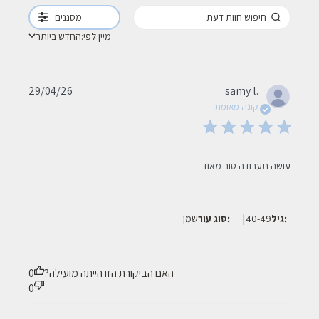
מסננים
מיין לפי:
החדש ביותר
Published
29/04/26
samy l.
date
קונה מאומת
read more about review content
עושה תעבודה טוב מאוד
|
גיל:
40-49
סוג עור:
שמן
האם הביקורת הזו הייתה מועילה?
0
0