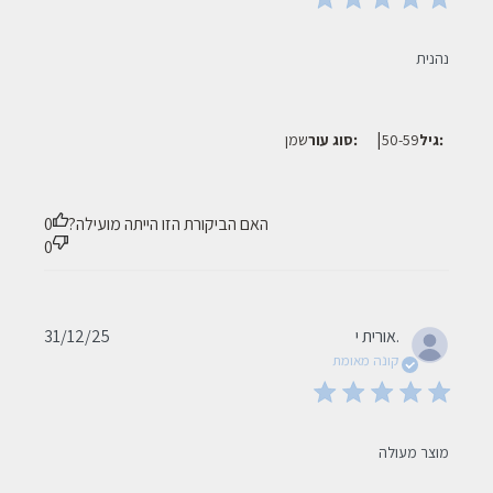
read more about review content
נהנית
|
גיל:
50-59
סוג עור:
שמן
האם הביקורת הזו הייתה מועילה?
0
0
Published
אורית י.
31/12/25
date
קונה מאומת
read more about review content
מוצר מעולה