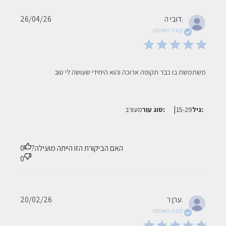
Published
דובי ה.
26/04/26
date
קונה מאומת
read more about review content משתמשת בו כבר תקופה ארוכה
משתמשת בו כבר תקופה ארוכה והוא היחידי שעושה לי טוב
והוא
|
גיל:
15-29
סוג עור:
מעורב
האם הביקורת הזו הייתה מועילה?
0
0
Published
ערן ר.
20/02/26
date
קונה מאומת