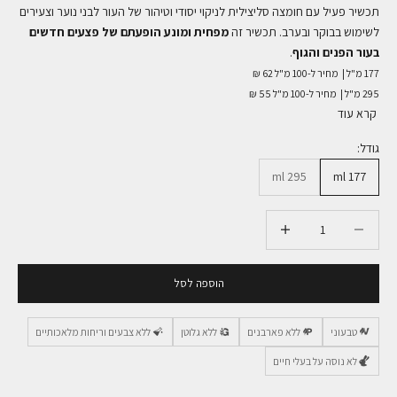
תכשיר פעיל עם חומצה סליצילית לניקוי יסודי וטיהור של העור לבני נוער וצעירים
לשימוש בבוקר ובערב. תכשיר זה
מפחית ומונע הופעתם של פצעים חדשים
בעור הפנים והגוף
.
177 מ"ל |
מחיר ל-100 מ"ל 62 ₪
295 מ"ל |
מחיר ל-100 מ"ל 55 ₪
קרא עוד
גודל:
295 ml
177 ml
הקטנת הכמות
הקטנת הכמות
הוספה לסל
טבעוני
ללא פארבנים
ללא גלוטן
ללא צבעים וריחות מלאכותיים
לא נוסה על בעלי חיים