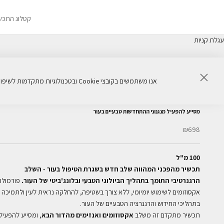
קטלוג התכש
עגלת קניות
סגור
אנו משתמשים בקובצי Cookie ובטכנולוגיות מתקדמות לשיפור חוויית הגלישה, ניתוח ביצועי האתר והתאמת תכנים באופן אישי. המשך שימוש באתר מהווה הסכמה לשימוש זה.
פיטו נייטשר e² אקסוזום רגנרטיבי לשימוש יומיומי
מסייע להפעיל מנגנוני ההתחדשות טבעיים בעור
מחיר מבצע
₪698
100 מ"ל
תכשיר מהפכני המהווה שלב חדש בשגרת הטיפול בעור - השלב
הרגנרטיבי התומך בתהליך הביולוגי הטבעי ובלונג'ביטי של העור.
פורמולת
אקסוזומים לשימוש יומיומי, ללא צורך בשטיפה, להחלקה נראית לעין ולתמיכה
בתהליכי החידוש והרגנרציה הטבעיים של העור.
תכשיר מתקדם זה משלב
אקסוזומים ואנזימים מהדור הבא
, ומסייע להפעיל