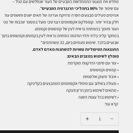
מחדש את מנגנוני ההתחדשות הטבעיים של העור שנחלשים עם הגיל –
עם שיפור של
86% בתהליכי הרגנרציה הטבעיים
*.
אנזימים פעילים מבצעים הסרה מדויקת ועדינה של תאים ישנים וחושפים עור
חלק ובהיר יותר. קומפלקס אקסוזומים רגנרטיבי פועל במספר שכבות של פני
העור ותומך בהפחתה נראית לעין של קמטוטים וקמטים.
במחקר קליני בלתי תלוי הודגמה הפחתה נראית לעין בקמטים וקמטוטים בתוך
שבועיים בלבד. שימוש פעמיים ביום, 32 משתתפים.*
התוצאות הטיפוליות עשויות להשתנות מאדם לאדם.
מומלץ לשימוש במצבים הבאים:
• עור עם סימני הזדקנות מוקדמת
• קמטים וקמטוטים
• איבוד מיצוק ואלסטיות
• מעולה בשילוב עם טיפולי אקסוזומים המתבצעים בקליניקה
• מתאים לשימוש בזמן הריון והנקה
• לשימוש בכל עונות השנה
קרא עוד
הקטנת הכמות
הקטנת הכמות