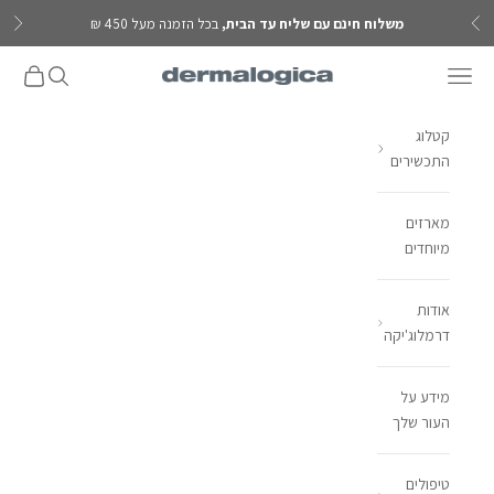
ילוג לתוכן
משלוח חינם עם שליח עד הבית,
בכל הזמנה מעל 450 ₪
הקודם
הבא
פתח תפריט ניווט
פתח חיפוש
פתח עגל
Dermalogica IL
קטלוג
התכשירים
מארזים
מיוחדים
אודות
דרמלוג'יקה
מידע על
העור שלך
טיפולים