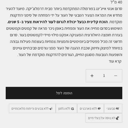
40 מ”ל
סרום אנטי אייג’ינג בפורמולה המתקדמת ביותר מבית דרמלוג’יקה. מיועד להעיר
מחדש את המראה הצעיר הטבעי של העור על ידי הפחתה של סימני הזדקנות
מוקדמת.
הוכח קלינית כבעל יכולת לגרום לעור להיראות צעיר ב- 5 שנים.
השימוש בסרום מחייה את העור ומפחית באופן ניכר מראה של קמטים וקמטוטים
בעזרת חומצה היאלורונית המעניקה אפקט מילוי מיידי לקמטוטים בעור. סרום
חדשני זה מכיל פפטידים ביומימטיים ותמציות צמחיות בעוצמת פעילות גבוהה
במיוחד למיצוק וחיזוק שכבת ההגנה של העור מפני גורמים סביבתיים עויינים
והשפעות הנובעות מסגנון החיים, הגורמים להזדקנות מוקדמת של העור.
קרא עוד
הקטנת הכמות
הקטנת הכמות
הוספה לסל
טבעוני
ללא פארבנים
ללא גלוטן
ללא צבעים וריחות מלאכותיים
לא נוסה על בעלי חיים