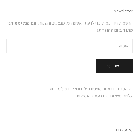
Newsletter
הרשמי לדיוור במייל כדי לדעת ראשונה על מבצעים והשקות,
וגם קבלי מאיתנו
מתנה ביום ההולדת!
הירשם כמנוי
כל המחירים באתר מוצגים בש״ח וכוללים מע״מ כחוק.
עלויות משלוח יוצגו בעמוד התשלום.
מידע לצרכן