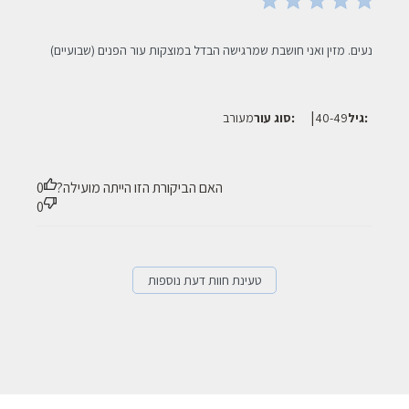
read more about review content נעים. מזין ואני חושבת שמרגישה
נעים. מזין ואני חושבת שמרגישה הבדל במוצקות עור הפנים (שבועיים)
הבדל
|
גיל:
40-49
סוג עור:
מעורב
האם הביקורת הזו הייתה מועילה?
0
0
טעינת חוות דעת נוספות