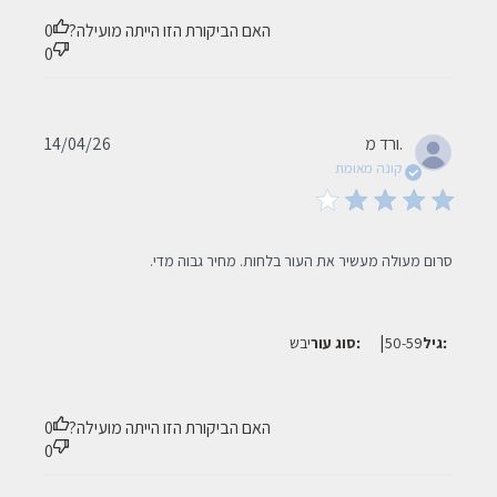
האם הביקורת הזו הייתה מועילה?
0
0
Published
ורד מ.
14/04/26
date
קונה מאומת
read more about review content סרום מעולה מעשיר את העור
סרום מעולה מעשיר את העור בלחות. מחיר גבוה מדי.
בלחות.
|
גיל:
50-59
סוג עור:
יבש
האם הביקורת הזו הייתה מועילה?
0
0