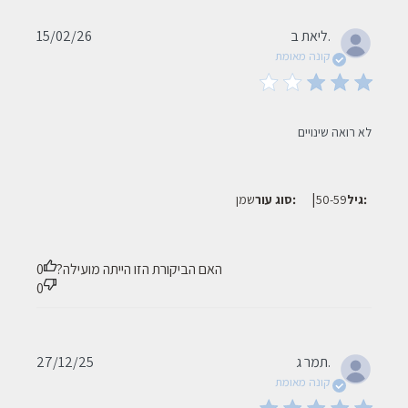
Published
ליאת ב.
15/02/26
date
קונה מאומת
read more about review content
לא רואה שינויים
|
גיל:
50-59
סוג עור:
שמן
האם הביקורת הזו הייתה מועילה?
0
0
Published
תמר ג.
27/12/25
date
קונה מאומת