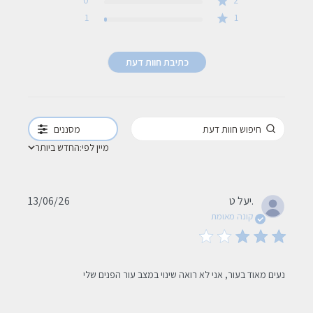
0
2
1
1
כתיבת חוות דעת
מסננים
מיין לפי:
החדש ביותר
Published
יעל ט.
13/06/26
date
קונה מאומת
read more about review content נעים מאוד בעור, אני לא רואה
נעים מאוד בעור, אני לא רואה שינוי במצב עור הפנים שלי
שינוי