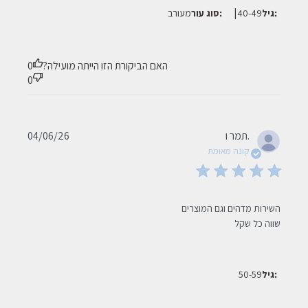
|
גיל:
40-49
סוג עור:
מעורב
האם הביקורת הזו הייתה מועילה?
0
0
Published
תמר ו.
04/06/26
date
קונה מאומת
read more about review content השירות מדהים וגם המוצרים שווה
כל
שווה כל שקל
גיל:
50-59