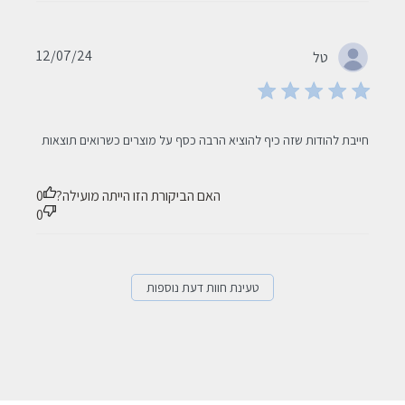
Published
12/07/24
טל
date
read more about review content חייבת להודות שזה כיף להוציא
חייבת להודות שזה כיף להוציא הרבה כסף על מוצרים כשרואים תוצאות
הרבה
האם הביקורת הזו הייתה מועילה?
0
0
טעינת חוות דעת נוספות