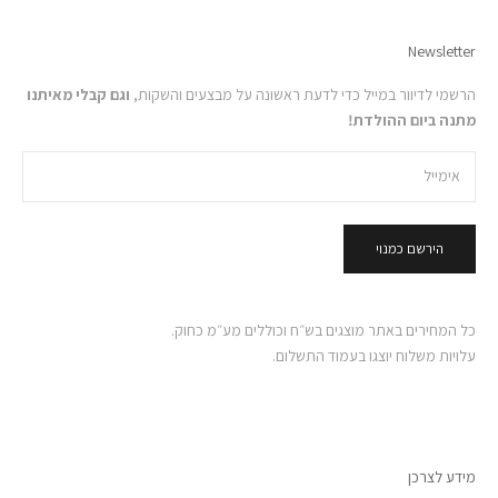
Newsletter
הרשמי לדיוור במייל כדי לדעת ראשונה על מבצעים והשקות,
וגם קבלי מאיתנו
מתנה ביום ההולדת!
הירשם כמנוי
כל המחירים באתר מוצגים בש״ח וכוללים מע״מ כחוק.
עלויות משלוח יוצגו בעמוד התשלום.
מידע לצרכן