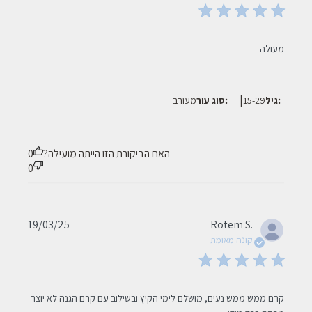
read more about review content
מעולה
|
גיל:
15-29
סוג עור:
מעורב
האם הביקורת הזו הייתה מועילה?
0
0
Published
19/03/25
Rotem S.
date
קונה מאומת
read more about review content קרם ממש ממש נעים, מושלם
קרם ממש ממש נעים, מושלם לימי הקיץ ובשילוב עם קרם הגנה לא יוצר 