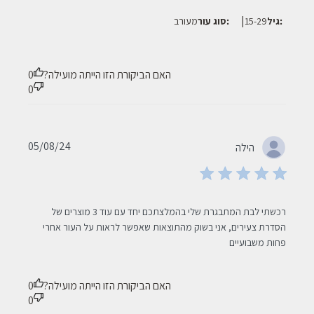
|
גיל:
15-29
סוג עור:
מעורב
האם הביקורת הזו הייתה מועילה?
0
0
Published
05/08/24
הילה
date
read more about review content רכשתי לבת המתבגרת שלי
רכשתי לבת המתבגרת שלי בהמלצתכם יחד עם עוד 3 מוצרים של 
בהמלצתכם
הסדרת צעירים, אני בשוק מהתוצאות שאפשר לראות על העור אחרי 
פחות משבועיים
האם הביקורת הזו הייתה מועילה?
0
0