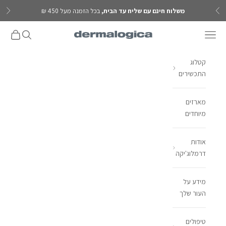
ילוג לתוכן
משלוח חינם עם שליח עד הבית,
בכל הזמנה מעל 450 ₪
הקודם
הבא
פתח תפריט ניווט
פתח חיפוש
פתח עגל
Dermalogica IL
קטלוג
התכשירים
מארזים
מיוחדים
אודות
דרמלוג'יקה
מידע על
העור שלך
טיפולים