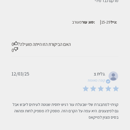
לימי הקיץ
מרקם כבד מידי
|
גיל:
15-29
סוג עור:
מעורב
האם הביקורת הזו הייתה מועילה?
0
0
Published
גלית צ.
12/03/25
date
קונה מאומת
read more about review content קניתי למתבגרת שלי שבעלת
קניתי למתבגרת שלי שבעלת עור רגיש יחסית שנוטה לעיתים ליובש אבל 
עור רגיש
גם לפיצעונים. היא עפה על הקרם הזה. מספק לה מספיק לחות ומהווה 
בסיס מצוין למייקאפ