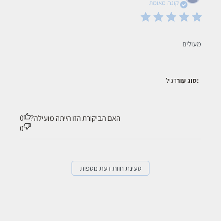
date
קונה מאומת
read more about review content
מעולים
סוג עור:
רגיל
האם הביקורת הזו הייתה מועילה?
0
0
טעינת חוות דעת נוספות