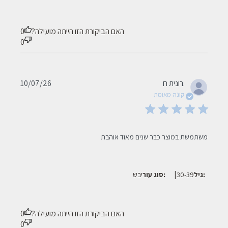
האם הביקורת הזו הייתה מועילה?
0
0
Published
רונית ח.
10/07/26
date
קונה מאומת
read more about review content
משתמשת במוצר כבר שנים מאוד אוהבת
|
גיל:
30-39
סוג עור:
יבש
האם הביקורת הזו הייתה מועילה?
0
0