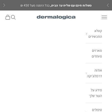
ילוג לתוכן
משלוח חינם עם שליח עד הבית,
בכל הזמנה מעל 450 ₪
הקודם
הבא
פתח תפריט ניווט
פתח חיפוש
פתח עגל
Dermalogica IL
קטלוג
התכשירים
מארזים
מיוחדים
אודות
דרמלוג'יקה
מידע על
העור שלך
טיפולים