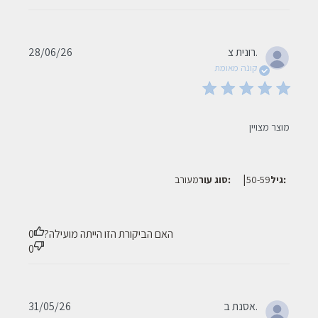
Published
רונית צ.
28/06/26
date
קונה מאומת
read more about review content
מוצר מצויין
|
גיל:
50-59
סוג עור:
מעורב
האם הביקורת הזו הייתה מועילה?
0
0
Published
אסנת ב.
31/05/26