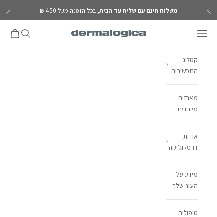
ילוג לתוכן
משלוח חינם עם שליח עד הבית,
בכל הזמנה מעל 450 ₪
הקודם
הבא
פתח תפריט ניווט
פתח חיפוש
פתח עגל
Dermalogica IL
קטלוג
התכשירים
מארזים
מיוחדים
אודות
דרמלוג'יקה
מידע על
העור שלך
טיפולים