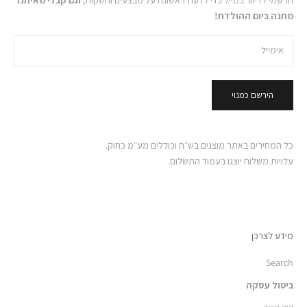
הרשמי לדיוור במייל כדי לדעת ראשונה על מבצעים והשקות,
וגם קבלי מאיתנו
מתנה ביום ההולדת!
הירשם כמנוי
כל המחירים באתר מוצגים בש״ח וכוללים מע״מ כחוק.
עלויות משלוח יוצגו בעמוד התשלום.
מידע לצרכן
Search
ביטול עסקה