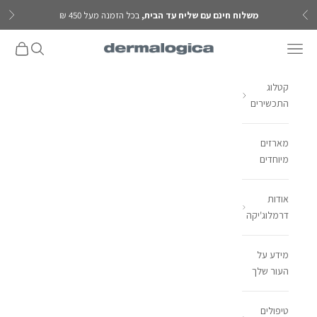
ילוג לתוכן
משלוח חינם עם שליח עד הבית,
בכל הזמנה מעל 450 ₪
הקודם
הבא
פתח תפריט ניווט
פתח חיפוש
פתח עגל
Dermalogica IL
קטלוג
התכשירים
מארזים
מיוחדים
אודות
דרמלוג'יקה
מידע על
העור שלך
טיפולים