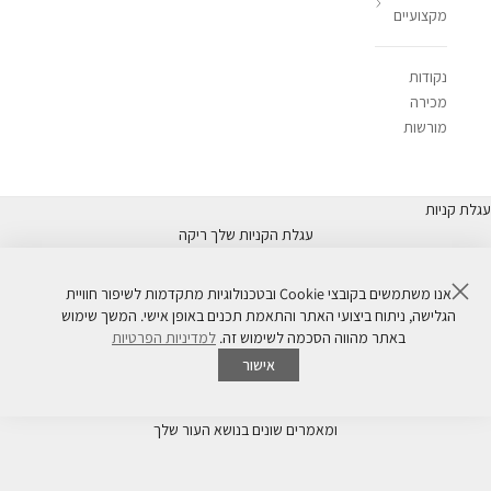
מקצועיים
נקודות
מכירה
מורשות
עגלת קניות
עגלת הקניות שלך ריקה
סגור
אנו משתמשים בקובצי Cookie ובטכנולוגיות מתקדמות לשיפור חוויית
העור שלך
הגלישה, ניתוח ביצועי האתר והתאמת תכנים באופן אישי. המשך שימוש
Living Skin
באתר מהווה הסכמה לשימוש זה.
למדיניות הפרטיות
הבלוג המקצועי שלנו יסייע לך להבין נכון יותר את העור שלך ואת צרכיו
אישור
המיוחדים.
ריכזנו כאן עבורך מידע ועצות מהמומחים לבריאות העור של דרמלוג'יקה
ומאמרים שונים בנושא העור שלך