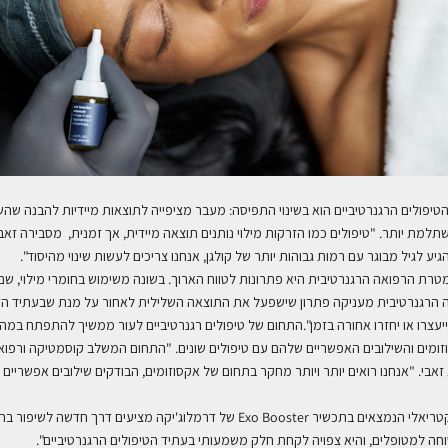
יפולים הרגנרטיביים הוא בשינוי התפיסה: מעבר מציפייה לתוצאות מיידיות להבנה שה
למת יותר. "טיפולים כמו הזרקות מילוי נותנים תוצאה מיידית, אך זמנית, מסבירה זאבי,
יע לגיל מבוגר עם רמות גבוהות יותר של קולגן, אנחנו צריכים לעשות שינוי מהיסוד".
"מטרת הרפואה הרגנרטיבית היא פתרונות לטווח הארוך. בשונה משימוש בחומרי מילוי, 
אה הרגנרטיבית מעניקה פתרון שישפעל את התוצאה השלילית לאחור על מנת שבעתיד הד
 ייעצרו או יחזרו אחורה בזמן".התחום של טיפולים רגנרטיביים לעור ממשיך להתפתח במה
מים והשילובים האפשריים שלהם עם טיפולים שונים. "התחום המשלב קוסמטיקה ורפ
אבי. "אנחנו רואים יותר ויותר מחקר בתחום של אקסוזומים, הבודקים שילובים אפשריים נו
טריאלי הנמצאים בתכשיר
Exo Booster
של דרמלוג'יקה מציעים דרך חדשה לשיפור ברי
טוחה למטופלים, והיא צפויה לקחת חלק משמעותי בעתיד הטיפולים הרגנרטיביים".