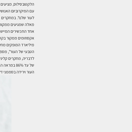
הלקטובסילוס, מציעים פ
עם המיקרוביום האנושי. 
לעור שלנו". במחקרים ק
מאלה שמגיעים ממקור צ
אחד התכשירים המיישמי
אקסוזומים ממקור בקטר
הטבעי של העור", מספ
לדבריה, מחקרים קליני
של עד 86% במראה הקמטים בהשוואה לפרוצדורה ללא אקסוזומים,
העור וירידה בסממני דל