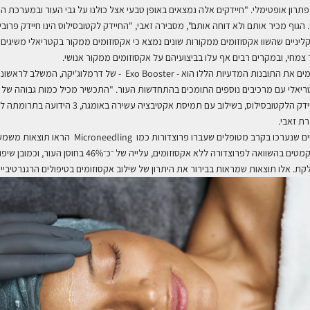
תרון אופטימלי. "חיידקים אלה נמצאים באופן טבעי אצל כולנו על גבי העור ובמערכת העי
הגוף מכיר אותם ולא דוחה אותם", מסבירה זאבי, "החיידק לקטובסילוס הינו חיידק פרוביוטי 
ליניים שהשוו אקסוזומים ממקורות שונים נמצא כי אקסוזומים ממקור בקטריאלי משיגים 
מחי, ובמקרים רבים אף עלו בביצועיהם על אקסוזומים ממקור אנושי
.
ם את התובנות המדעיות הללו הוא -
Exo Booster
- של דרמלוג'יקה,
המשלב לראשונה 
יאלי עם מרכיבים נוספים התומכים בהתחדשות העור. "התכשיר מכיל כמות גבוהה של 
מיליארד המופקים מחיידק הלקטובסילוס, בשילוב עם תמיסת אקט
רת זאבי
.
ים שנערכו בקרב מטופלים שעברו פרוצדורות כמו
Microneedling
הראו תוצאות משמעות
עלייה של ־כ־46% בחוסן העור, וכ
קת. אלו תוצאות שמראות בבירור את היתרון של שילוב אקסוזומים בטיפולים הרגנרטיביים