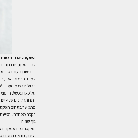
הש
קעה
ארוכת טווח
אחד האתגרים בתחום הט
בבריאות העור בסוף משת
אמיתי באיכות העור, להג
פרופ' ארצי מוסיף כי 
של'כאן ועכשיו', הרפו
יותרותהליכים שליליים
מתמשך בתחום האקסוזו
בקצב מסחרר", מציינת ז
גוף שונים.
האקסוזומים ממקור בק
יעילה, גם אתית וגם ב