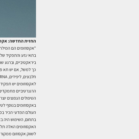
החזית החדשה: אקסו
"
אקסוזומים הם המילה 
בתאי גזע והתפקיד שלה
ביו־אקטיביים, וברגע 
כך למשל, אם יש תא פגו
חלבונים, ליפידים, RNA ועוד
לאקסוזומים יש תפקיד 
הרגנרטיביים מתמקדים 
הטיפולים הנפוצים יוצ
באקסוזומים בנוסף לטי
העולם המדעי הכיר בפו
בתחום, השימוש היה בא
האקסוזומים האלה תלו
לשווק אקסוזום ממקור א