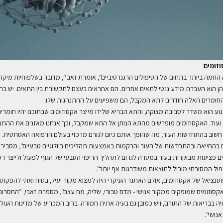
זומים
החמה ביותר בתחום של הטיפולים הרגנרטיביים", אומרת זאבי",
מדובר בשלפוחיות מיקרו
ן הוא העברת מידע גנטי לתאים אחרים. הם אחראים בעצם לתקשורת בין התאים. יש בת
שהחומרים האלה חודרים לתא המקבל, הם משפיעים על ההתנהגות שלו.
ע הוא משדר לסביבה מצוקה, והתא הבריא שלידו מייצר אקסוזומים שבתוכם יהיו חומרים 
. האקסוזומים מופרשים מהתא הנותן אל התא שמקבל, וכך אנחנו מאזנים את ההתנ
חשוב בהתחדשות העור, מה שהופך אותם כיום לגורם מרכזי בעולם הרפואה האסתטית. "
בהחייאה ובהתחדשות של העור והרקמות באמצעות תהליכים ביולוגיים טבעיים", מסבירה
רים פציעות מבוקרות בעור במטרה לגרום לתהליך הריפוי הטבעי של הגוף לפעול ולייצר 
פול המסורתי מוביל לתוצאות משודרגות אף יותר".
טנציאל של אקסוזומים, אולם האתגר העיקרי היה למצוא מקור יעיל, בטוח ואתי להפק
קסוזומים שמופקים ממקור אנושי - מדם טבורי, שליה, מח עצם",
מספרת זאבי, "החסרונ
יה בבריאות של התורם,
ויש כמובן גם בעיה אתית חמורה. ברוב המכריע של מדינות העולם
נושי".