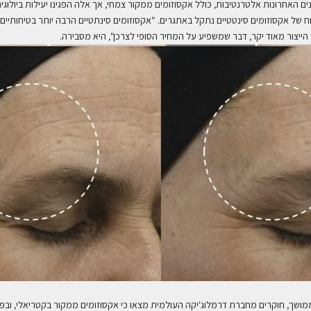
ים האחרונות אלטרנטיבות, כולל אקסוזומים ממקור צמחי, אך אלה הפגינו יעילות ביולוגית
וח של אקסוזומים סינטטיים נתקל באתגרים. "אקסוזומים סינתטיים הרבה יותר בטיחותיים
הייצור מאוד יקר, דבר שמשפיע על המחיר הסופי לצרכן", היא מסבירה.
שך, חוקרים מחברת דרמלוג'יקה העולמית מצאו כי אקסוזומים ממקור בקטריאלי, ובפ